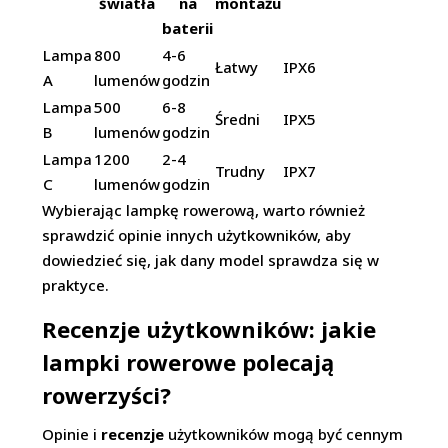
światła
na
montażu
baterii
Lampa
800
4-6
Łatwy
IPX6
A
lumenów
godzin
Lampa
500
6-8
Średni
IPX5
B
lumenów
godzin
Lampa
1200
2-4
Trudny
IPX7
C
lumenów
godzin
Wybierając lampkę rowerową, warto również
sprawdzić opinie innych użytkowników, aby
dowiedzieć się, jak dany model sprawdza się w
praktyce.
Recenzje użytkowników: jakie
lampki rowerowe polecają
rowerzyści?
Opinie i
recenzje
użytkowników mogą być cennym